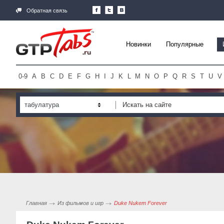
Обратная связь
Новинки
Популярные
0-9
A
B
C
D
E
F
G
H
I
J
K
L
M
N
O
P
Q
R
S
T
U
V
табулатура
Главная
Из фильмов и игр
Duke Nukem Forever