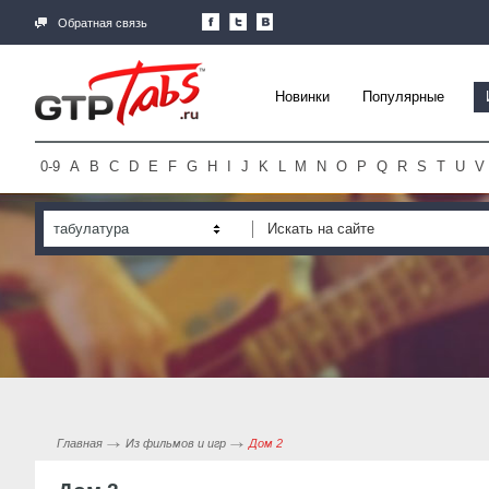
Обратная связь
Новинки
Популярные
0-9
A
B
C
D
E
F
G
H
I
J
K
L
M
N
O
P
Q
R
S
T
U
V
табулатура
Главная
Из фильмов и игр
Дом 2