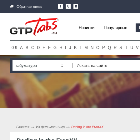
Обратная связь
Новинки
Популярные
0-9
A
B
C
D
E
F
G
H
I
J
K
L
M
N
O
P
Q
R
S
T
U
V
табулатура
Главная
Из фильмов и игр
Darling in the FranXX