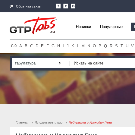
Обратная связь
Новинки
Популярные
0-9
A
B
C
D
E
F
G
H
I
J
K
L
M
N
O
P
Q
R
S
T
U
V
табулатура
Главная
Из фильмов и игр
Чебурашка и Крокодил Гена