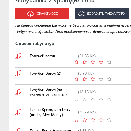
Чебурашка и Крокодил Гена
СКАЧАТЬ ВСЕ
ДОБАВИТЬ ТАБУЛАТУРУ
На данной странице Вы можете бесплатно скачать табулатуры п
ИСПОЛНИТЕЛЯ "ЧЕБУРАШКА И
Чебурашка и Крокодил Гена представлены в формате программы Gu
КРОКОДИЛ ГЕНА"
Список табулатур
Голубой вагон
(21.35 Kb)
Голубой Вагон (2)
(3.78 Kb)
Голубой Вагон (на
(18.15 Kb)
укулеле от Kaminari)
Песня Крокодила Гены
(35.79 Kb)
(arr. by Alex Mercy)
Пусть Бегут Неуклюже
(3.58 Kb)