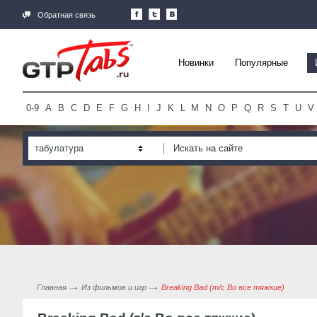
Обратная связь
Новинки
Популярные
0-9
A
B
C
D
E
F
G
H
I
J
K
L
M
N
O
P
Q
R
S
T
U
V
табулатура
Главная
Из фильмов и игр
Breaking Bad (т/с Во все тяжкие)