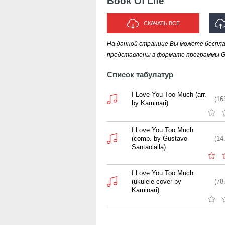
Book Of Life
СКАЧАТЬ ВСЕ
На данной странице Вы можете бесплат
ИСП
представлены в формате программы Gui
Список табулатур
I Love You Too Much (arr.
(16
by Kaminari)
I Love You Too Much
(comp. by Gustavo
(14
Santaolalla)
I Love You Too Much
(ukulele cover by
(78
Kaminari)