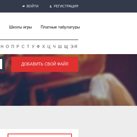
ВОЙТИ
РЕГИСТРАЦИЯ
Школы игры
Платные табулатуры
Н
О
П
Р
С
Т
У
Ф
Х
Ц
Ч
Ш
Щ
Э-Я
ДОБАВИТЬ СВОЙ ФАЙЛ