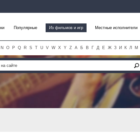
ки
Популярные
Из фильмов и игр
Местные исполнители
N
O
P
Q
R
S
T
U
V
W
X
Y
Z
А
Б
В
Г
Д
Е
Ж
З
И
К
Л
М