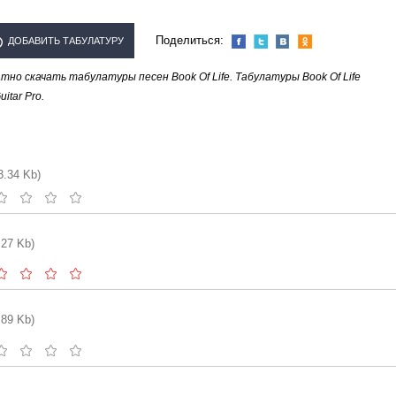
Поделиться:
ДОБАВИТЬ ТАБУЛАТУРУ
но скачать табулатуры песен Book Of Life. Табулатуры Book Of Life
ОЛНИТЕЛЯ "BOOK OF LIFE"
tar Pro.
3.34 Kb)
.27 Kb)
.89 Kb)