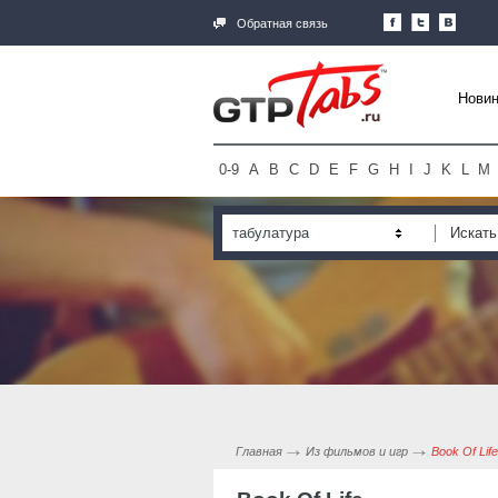
Обратная связь
Новин
0-9
A
B
C
D
E
F
G
H
I
J
K
L
M
табулатура
Главная
Из фильмов и игр
Book Of Life