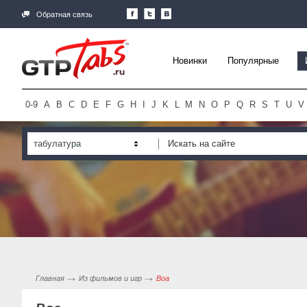
Обратная связь
Новинки
Популярные
0-9
A
B
C
D
E
F
G
H
I
J
K
L
M
N
O
P
Q
R
S
T
U
V
табулатура
Главная
Из фильмов и игр
Boa