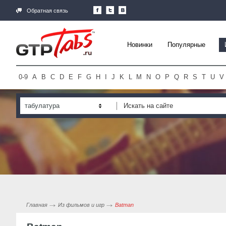
Обратная связь
Новинки
Популярные
0-9
A
B
C
D
E
F
G
H
I
J
K
L
M
N
O
P
Q
R
S
T
U
V
табулатура
Главная
Из фильмов и игр
Batman