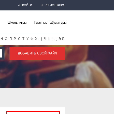
ВОЙТИ
РЕГИСТРАЦИЯ
Школы игры
Платные табулатуры
Н
О
П
Р
С
Т
У
Ф
Х
Ц
Ч
Ш
Щ
Э-Я
ДОБАВИТЬ СВОЙ ФАЙЛ