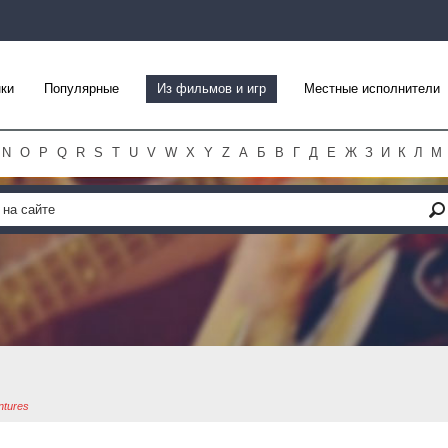
ки
Популярные
Из фильмов и игр
Местные исполнители
N
O
P
Q
R
S
T
U
V
W
X
Y
Z
А
Б
В
Г
Д
Е
Ж
З
И
К
Л
М
tures