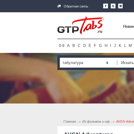
Обратная связь
Новин
0-9
A
B
C
D
E
F
G
H
I
J
K
L
M
табулатура
Главная
Из фильмов и игр
AVGN Adven