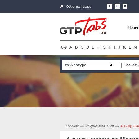
Обратная связь
Новин
0-9
A
B
C
D
E
F
G
H
I
J
K
L
M
табулатура
Главная
Из фильмов и игр
А я иду, ш