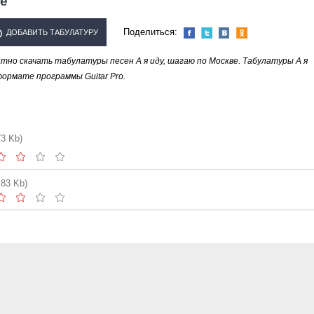
ве
Поделиться:
ДОБАВИТЬ ТАБУЛАТУРУ
но скачать табулатуры песен А я иду, шагаю по Москве. Табулатуры А я
ЛНИТЕЛЯ "А Я ИДУ, ШАГАЮ
формате программы Guitar Pro.
ПО МОСКВЕ"
73 Kb)
.83 Kb)