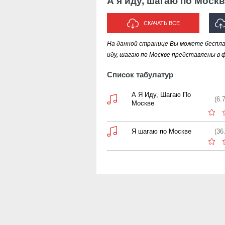
А я иду, шагаю по Моск
СКАЧАТЬ ВСЕ
На данной странице Вы можете бесплат
ИСПО
иду, шагаю по Москве представлены в 
Список табулатур
А Я Иду, Шагаю По
(6.
Москве
Я шагаю по Москве
(36