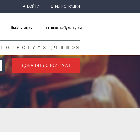
ВОЙТИ
РЕГИСТРАЦИЯ
Школы игры
Платные табулатуры
Н
О
П
Р
С
Т
У
Ф
Х
Ц
Ч
Ш
Щ
Э-Я
ДОБАВИТЬ СВОЙ ФАЙЛ