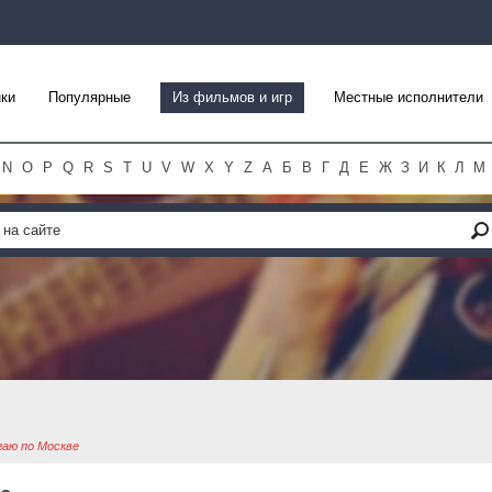
ки
Популярные
Из фильмов и игр
Местные исполнители
N
O
P
Q
R
S
T
U
V
W
X
Y
Z
А
Б
В
Г
Д
Е
Ж
З
И
К
Л
М
агаю по Москве