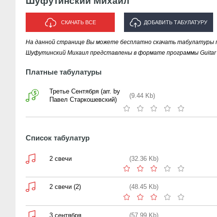
Шуфутинский Михаил
СКАЧАТЬ ВСЕ
ДОБАВИТЬ ТАБУЛАТУРУ
На данной странице Вы можете бесплатно скачать табулатуры 
ИСПОЛНИТЕЛЯ "ШУФУТИНСКИЙ
Шуфутинский Михаил представлены в формате программы Guitar 
МИХАИЛ"
Платные табулатуры
Третье Сентября (arr. by
(9.44 Kb)
Павел Старкошевский)
Список табулатур
2 свечи
(32.36 Kb)
2 свечи (2)
(48.45 Kb)
3 сентября
(57.99 Kb)