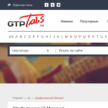
Обратная связь
Новинки
Популярные
0-9
A
B
C
D
E
F
G
H
I
J
K
L
M
N
O
P
Q
R
S
T
U
V
табулатура
Главная
Ш
Шуфутинский Михаил