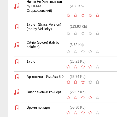
Никто Не Услышит (arr.
by Павел
(9.86 Kb)
Старкошевский)
17 лет (Brass Version)
(113.93 Kb)
(tab by Velllicky)
Ой-йо (вокал) (tab by
(3.62 Kb)
solafein)
17 лет
(25.21 Kb)
Аргентина - Ямайка 5 0
(36.74 Kb)
Внеплановый концерт
(22.67 Kb)
Время не ждет
(59.90 Kb)