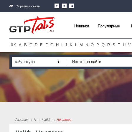
Обратная связь
Новинки
Популярные
0-9
A
B
C
D
E
F
G
H
I
J
K
L
M
N
O
P
Q
R
S
T
U
V
табулатура
Главная
Ч
Чайф
Не спеши