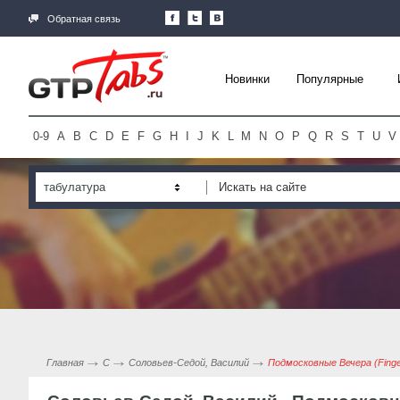
Обратная связь
Новинки
Популярные
0-9
A
B
C
D
E
F
G
H
I
J
K
L
M
N
O
P
Q
R
S
T
U
V
табулатура
Главная
С
Соловьев-Седой, Василий
Подмосковные Вечера (Finge