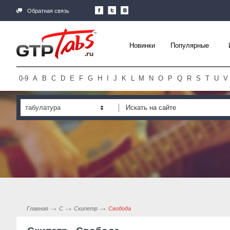
Обратная связь
Новинки
Популярные
0-9
A
B
C
D
E
F
G
H
I
J
K
L
M
N
O
P
Q
R
S
T
U
V
табулатура
Главная
С
Скипетр
Свобода