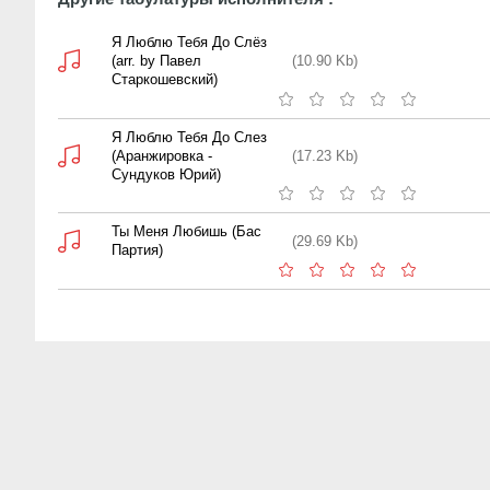
Я Люблю Тебя До Слёз
(arr. by Павел
(10.90 Kb)
Старкошевский)
Я Люблю Тебя До Слез
(Аранжировка -
(17.23 Kb)
Сундуков Юрий)
Ты Меня Любишь (Бас
(29.69 Kb)
Партия)