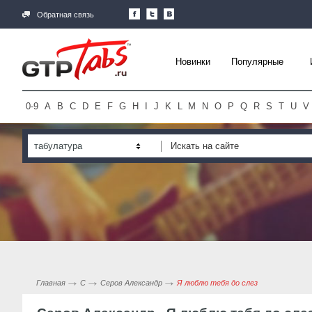
Обратная связь
Новинки
Популярные
0-9
A
B
C
D
E
F
G
H
I
J
K
L
M
N
O
P
Q
R
S
T
U
V
табулатура
Главная
С
Серов Александр
Я люблю тебя до слез