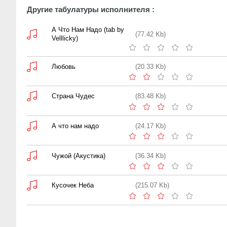
Другие табулатуры исполнителя :
А Что Нам Надо (tab by
(77.42 Kb)
Velllicky)
Любовь
(20.33 Kb)
Страна Чудес
(83.48 Kb)
А что нам надо
(24.17 Kb)
Чужой (Акустика)
(36.34 Kb)
Кусочек Неба
(215.07 Kb)