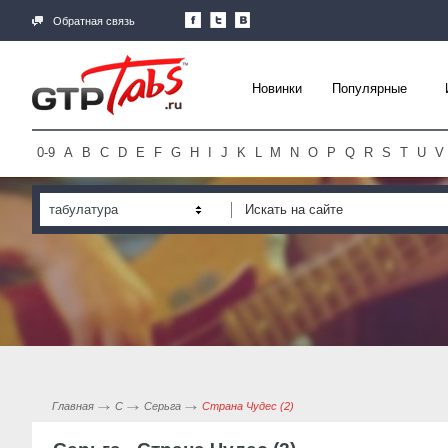
Обратная связь
Новинки
Популярные
0-9
A
B
C
D
E
F
G
H
I
J
K
L
M
N
O
P
Q
R
S
T
U
V
табулатура
Главная
С
Серьга
Страна Чудес (2)