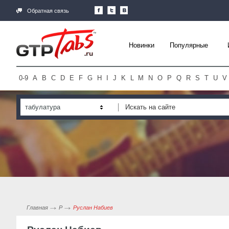
Обратная связь
Новинки
Популярные
0-9
A
B
C
D
E
F
G
H
I
J
K
L
M
N
O
P
Q
R
S
T
U
V
табулатура
Главная
Р
Руслан Набиев