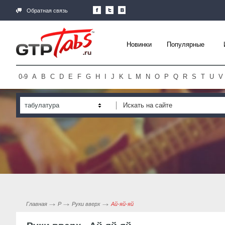
Обратная связь
Новинки
Популярные
0-9
A
B
C
D
E
F
G
H
I
J
K
L
M
N
O
P
Q
R
S
T
U
V
табулатура
Главная
Р
Руки вверх
Ай-яй-яй