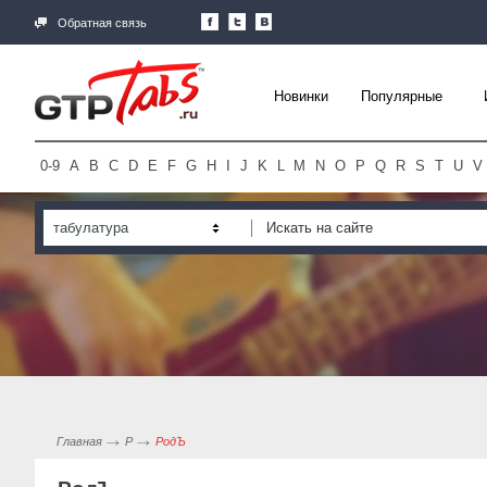
Обратная связь
Новинки
Популярные
0-9
A
B
C
D
E
F
G
H
I
J
K
L
M
N
O
P
Q
R
S
T
U
V
табулатура
Главная
Р
РодЪ