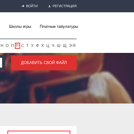
ВОЙТИ
РЕГИСТРАЦИЯ
Школы игры
Платные табулатуры
Н
О
П
Р
С
Т
У
Ф
Х
Ц
Ч
Ш
Щ
Э-Я
ДОБАВИТЬ СВОЙ ФАЙЛ