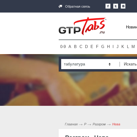
Обратная связь
Новин
0-9
A
B
C
D
E
F
G
H
I
J
K
L
M
табулатура
Главная
Р
Разгром
Нева