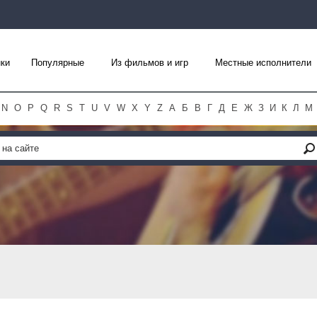
ки
Популярные
Из фильмов и игр
Местные исполнители
N
O
P
Q
R
S
T
U
V
W
X
Y
Z
А
Б
В
Г
Д
Е
Ж
З
И
К
Л
М