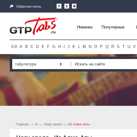
Обратная связь
Новинки
Популярные
0-9
A
B
C
D
E
F
G
H
I
J
K
L
M
N
O
P
Q
R
S
T
U
V
табулатура
Главная
Н
Ногу свело
Из Алма-Аты