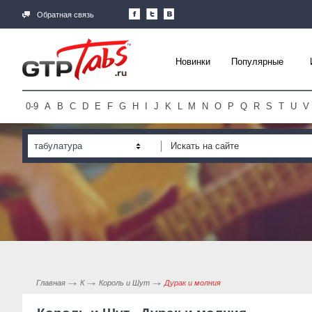
Обратная связь
Новинки
Популярные
0-9
A
B
C
D
E
F
G
H
I
J
K
L
M
N
O
P
Q
R
S
T
U
V
табулатура
Главная
К
Король и Шут
Дурак и молния