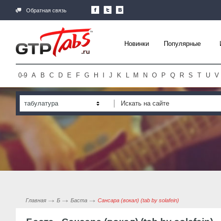
Обратная связь
Новинки
Популярные
0-9
A
B
C
D
E
F
G
H
I
J
K
L
M
N
O
P
Q
R
S
T
U
V
табулатура
Главная
Б
Баста
Сансара (вокал) (tab by solafein)