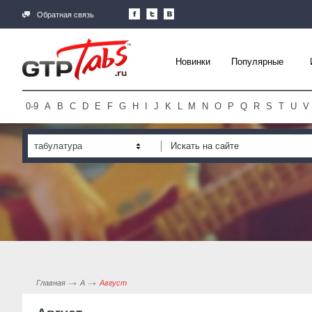
Обратная связь
Новинки
Популярные
0-9
A
B
C
D
E
F
G
H
I
J
K
L
M
N
O
P
Q
R
S
T
U
V
табулатура
Главная
А
Август