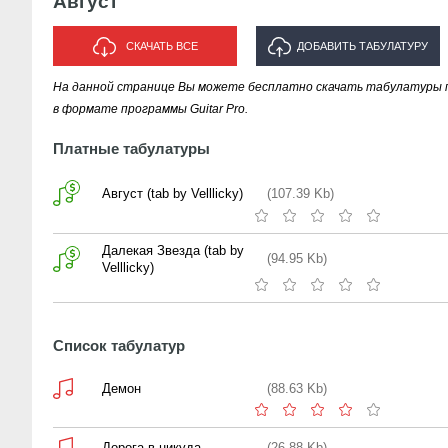
Август
СКАЧАТЬ ВСЕ
ДОБАВИТЬ ТАБУЛАТУРУ
На данной странице Вы можете бесплатно скачать табулатуры 
ИСПОЛНИТЕЛЯ "АВГУСТ"
в формате программы Guitar Pro.
Платные табулатуры
Август (tab by Velllicky)
(107.39 Kb)
Далекая Звезда (tab by
(94.95 Kb)
Velllicky)
Список табулатур
Демон
(88.63 Kb)
Дорога в никуда
(26.88 Kb)