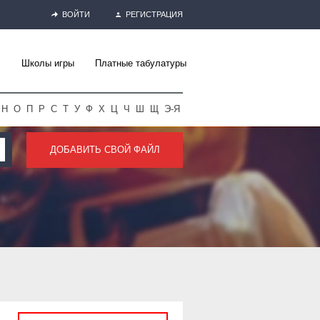
ВОЙТИ
РЕГИСТРАЦИЯ
Школы игры
Платные табулатуры
Н
О
П
Р
С
Т
У
Ф
Х
Ц
Ч
Ш
Щ
Э-Я
ДОБАВИТЬ СВОЙ ФАЙЛ