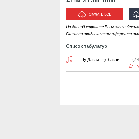
Атри и Гансэлло
СКАЧАТЬ ВСЕ
На данной странице Вы можете беспла
Гансэлло представлены в формате прог
Список табулатур
Ну Давай, Ну Давай
(2.