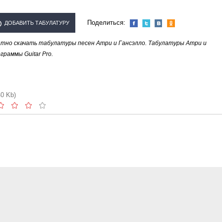
Поделиться:
ДОБАВИТЬ ТАБУЛАТУРУ
тно скачать табулатуры песен Атри и Гансэлло. Табулатуры Атри и
ИСПОЛНИТЕЛЯ "АТРИ И
раммы Guitar Pro.
ГАНСЭЛЛО"
40 Kb)