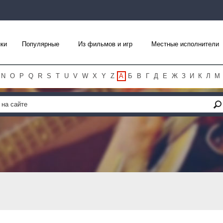
ки
Популярные
Из фильмов и игр
Местные исполнители
N
O
P
Q
R
S
T
U
V
W
X
Y
Z
А
Б
В
Г
Д
Е
Ж
З
И
К
Л
М