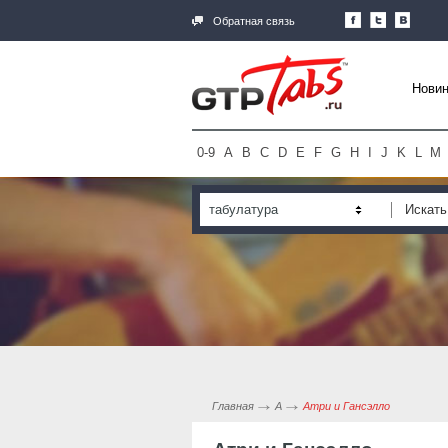
Обратная связь
Новин
0-9
A
B
C
D
E
F
G
H
I
J
K
L
M
табулатура
Главная
А
Атри и Гансэлло