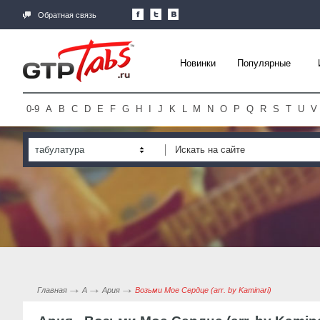
Обратная связь
Новинки
Популярные
0-9
A
B
C
D
E
F
G
H
I
J
K
L
M
N
O
P
Q
R
S
T
U
V
табулатура
Главная
А
Ария
Возьми Мое Сердце (arr. by Kaminari)