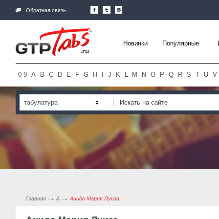
Обратная связь
Новинки
Популярные
0-9
A
B
C
D
E
F
G
H
I
J
K
L
M
N
O
P
Q
R
S
T
U
V
табулатура
Главная
А
Анидо Мария Луиза