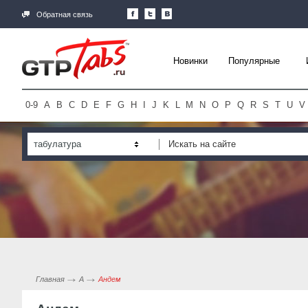
Обратная связь
Новинки
Популярные
0-9
A
B
C
D
E
F
G
H
I
J
K
L
M
N
O
P
Q
R
S
T
U
V
табулатура
Главная
А
Андем