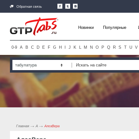
Обратная связь
Новинки
Популярные
0-9
A
B
C
D
E
F
G
H
I
J
K
L
M
N
O
P
Q
R
S
T
U
V
табулатура
Главная
А
АлоэВера