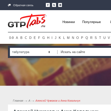
Обратная связь
Новинки
Популярные
0-9
A
B
C
D
E
F
G
H
I
J
K
L
M
N
O
P
Q
R
S
T
U
V
табулатура
Главная
А
Алексей Чумаков и Анна Ковальчук