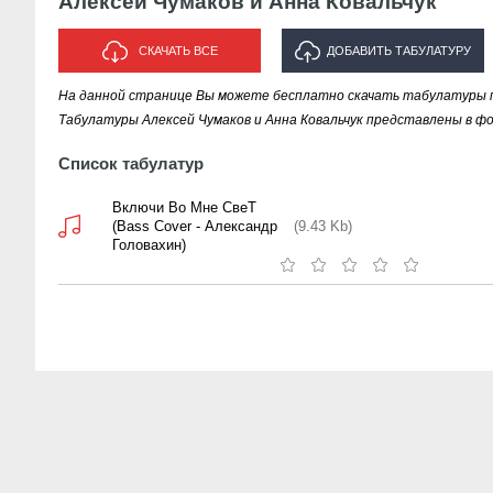
Алексей Чумаков и Анна Ковальчук
СКАЧАТЬ ВСЕ
ДОБАВИТЬ ТАБУЛАТУРУ
На данной странице Вы можете бесплатно скачать табулатуры пе
ИСПОЛНИТЕЛЯ "АЛЕКСЕЙ
Табулатуры Алексей Чумаков и Анна Ковальчук представлены в фо
ЧУМАКОВ И АННА КОВАЛЬЧУК"
Список табулатур
Включи Во Мне СвеТ
(Bass Cover - Александр
(9.43 Kb)
Головахин)