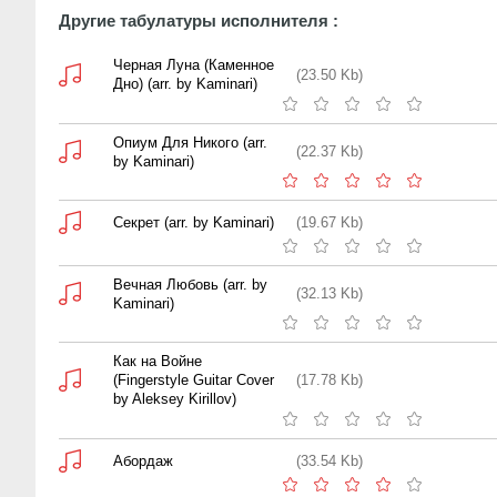
Другие табулатуры исполнителя :
Черная Луна (Каменное
(23.50 Kb)
Дно) (arr. by Kaminari)
Опиум Для Никого (arr.
(22.37 Kb)
by Kaminari)
Секрет (arr. by Kaminari)
(19.67 Kb)
Вечная Любовь (arr. by
(32.13 Kb)
Kaminari)
Как на Войне
(Fingerstyle Guitar Cover
(17.78 Kb)
by Aleksey Kirillov)
Абордаж
(33.54 Kb)