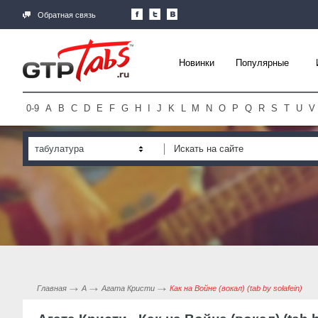
Обратная связь
Новинки
Популярные
0-9
A
B
C
D
E
F
G
H
I
J
K
L
M
N
O
P
Q
R
S
T
U
V
табулатура
Главная
А
Агата Кристи
Как на Войне (вокал) (tab by solafein)