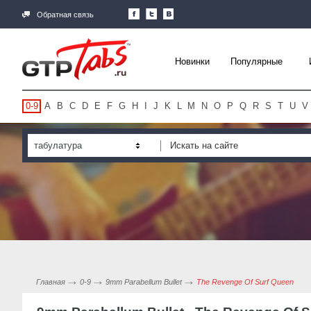
Обратная связь
Новинки
Популярные
0-9
A
B
C
D
E
F
G
H
I
J
K
L
M
N
O
P
Q
R
S
T
U
V
табулатура
Главная
0-9
9mm Parabellum Bullet
The Revenge Of Surf Queen