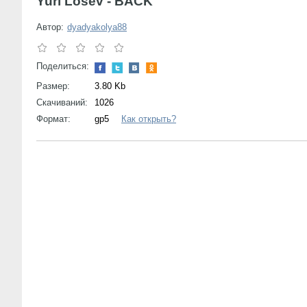
Yuri Losev - BACK
Автор:
dyadyakolya88
Поделиться:
Размер:
3.80 Kb
Скачиваний:
1026
Формат:
gp5
Как открыть?