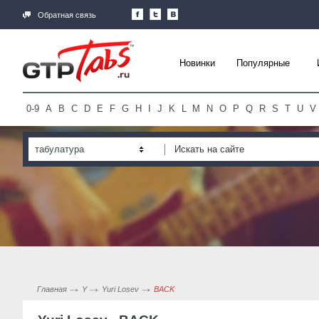
Обратная связь
Новинки
Популярные
0-9
A
B
C
D
E
F
G
H
I
J
K
L
M
N
O
P
Q
R
S
T
U
V
табулатура
Главная
Y
Yuri Losev
BACK