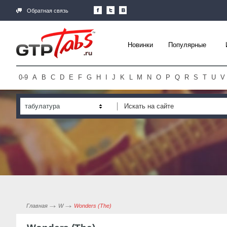
Обратная связь
Новинки
Популярные
0-9
A
B
C
D
E
F
G
H
I
J
K
L
M
N
O
P
Q
R
S
T
U
V
табулатура
Главная
W
Wonders (The)