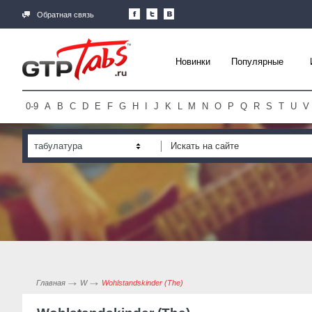
Обратная связь
Новинки
Популярные
0-9
A
B
C
D
E
F
G
H
I
J
K
L
M
N
O
P
Q
R
S
T
U
V
табулатура
Главная
W
Wohlstandskinder (The)