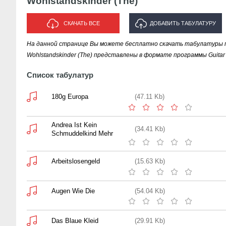
Wohlstandskinder (The)
СКАЧАТЬ ВСЕ
ДОБАВИТЬ ТАБУЛАТУРУ
На данной странице Вы можете бесплатно скачать табулатуры пе
ИСПОЛНИТЕЛЯ
Wohlstandskinder (The) представлены в формате программы Guitar 
"WOHLSTANDSKINDER (THE)"
Список табулатур
180g Europa
(47.11 Kb)
Andrea Ist Kein
(34.41 Kb)
Schmuddelkind Mehr
Arbeitslosengeld
(15.63 Kb)
Augen Wie Die
(54.04 Kb)
Das Blaue Kleid
(29.91 Kb)