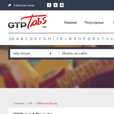
Обратная связь
Новинки
Популярные
0-9
A
B
C
D
E
F
G
H
I
J
K
L
M
N
O
P
Q
R
S
T
U
V
табулатура
Главная
W
Withered Beauty