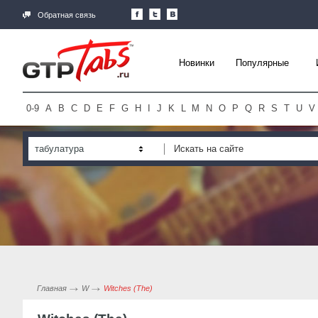
Обратная связь
Новинки
Популярные
0-9
A
B
C
D
E
F
G
H
I
J
K
L
M
N
O
P
Q
R
S
T
U
V
табулатура
Главная
W
Witches (The)