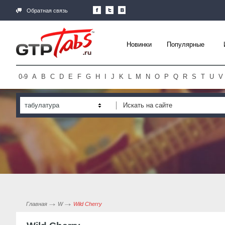
Обратная связь
Новинки
Популярные
0-9
A
B
C
D
E
F
G
H
I
J
K
L
M
N
O
P
Q
R
S
T
U
V
табулатура
Главная
W
Wild Cherry