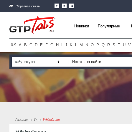
Обратная связь
Новинки
Популярные
0-9
A
B
C
D
E
F
G
H
I
J
K
L
M
N
O
P
Q
R
S
T
U
V
табулатура
Главная
W
WhiteCross