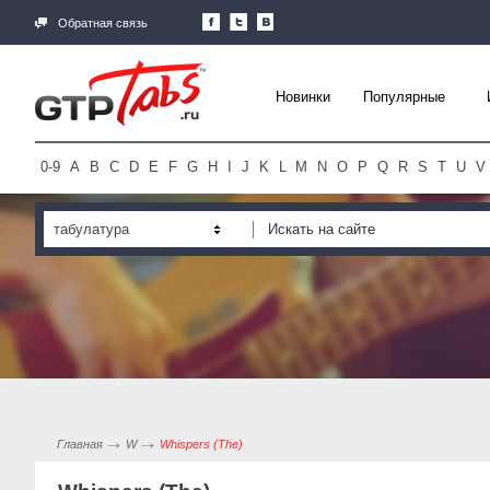
Обратная связь
Новинки
Популярные
0-9
A
B
C
D
E
F
G
H
I
J
K
L
M
N
O
P
Q
R
S
T
U
V
табулатура
Главная
W
Whispers (The)