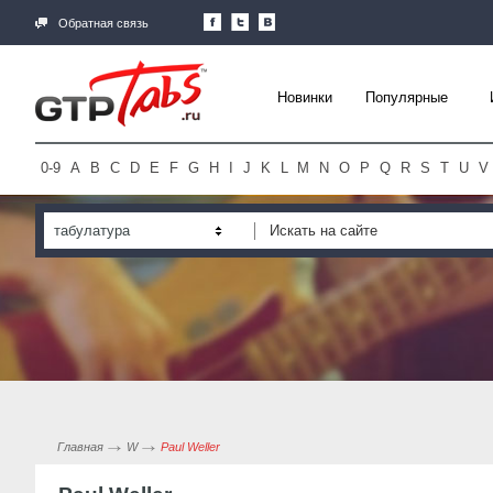
Обратная связь
Новинки
Популярные
0-9
A
B
C
D
E
F
G
H
I
J
K
L
M
N
O
P
Q
R
S
T
U
V
табулатура
Главная
W
Paul Weller