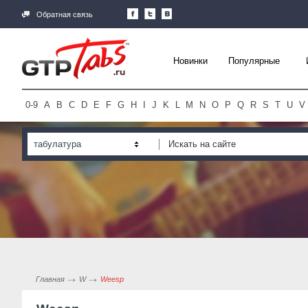
Обратная связь
Новинки
Популярные
0-9
A
B
C
D
E
F
G
H
I
J
K
L
M
N
O
P
Q
R
S
T
U
V
табулатура
Главная
W
Weesp