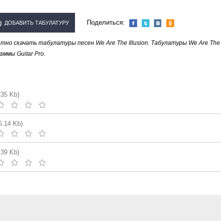
Поделиться:
ДОБАВИТЬ ТАБУЛАТУРУ
но скачать табулатуры песен We Are The Illusion. Табулатуры We Are The
ПОЛНИТЕЛЯ "WE ARE THE
ммы Guitar Pro.
ILLUSION"
.35 Kb)
6.14 Kb)
.39 Kb)