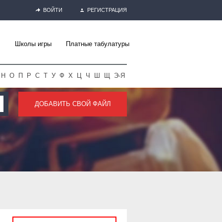
ВОЙТИ
РЕГИСТРАЦИЯ
Школы игры
Платные табулатуры
Н
О
П
Р
С
Т
У
Ф
Х
Ц
Ч
Ш
Щ
Э-Я
ДОБАВИТЬ СВОЙ ФАЙЛ