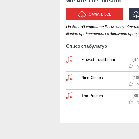
We Are The Illusion
СКАЧАТЬ ВСЕ
На данной странице Вы можете бесплат
ИС
Illusion представлены в формате програ
Список табулатур
Flawed Equilibrium
(87
Nine Circles
(10
The Podium
(89