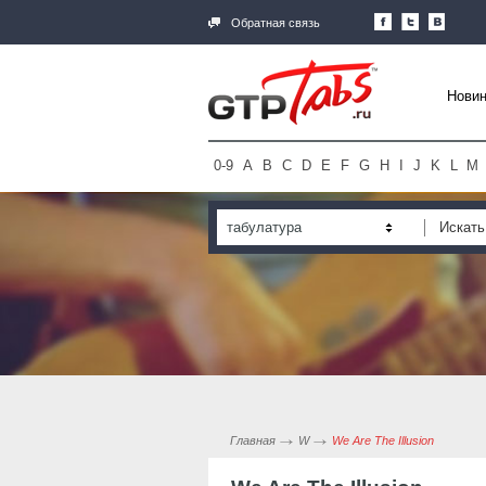
Обратная связь
Новин
0-9
A
B
C
D
E
F
G
H
I
J
K
L
M
табулатура
Главная
W
We Are The Illusion