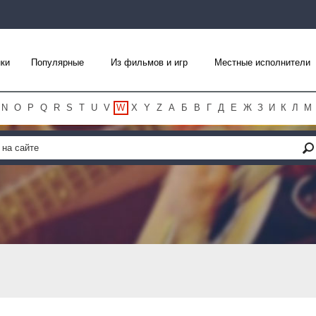
ки
Популярные
Из фильмов и игр
Местные исполнители
N
O
P
Q
R
S
T
U
V
W
X
Y
Z
А
Б
В
Г
Д
Е
Ж
З
И
К
Л
М