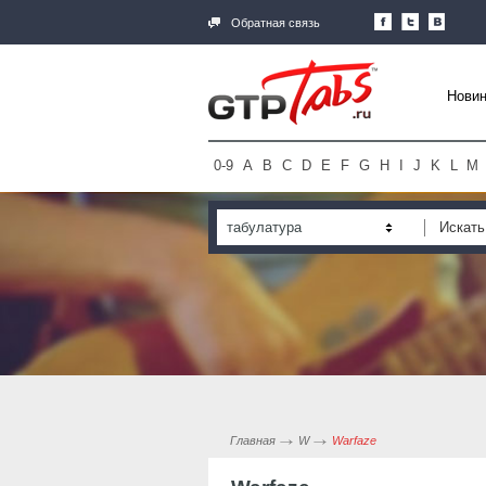
Обратная связь
Новин
0-9
A
B
C
D
E
F
G
H
I
J
K
L
M
табулатура
Главная
W
Warfaze