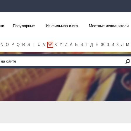
ки
Популярные
Из фильмов и игр
Местные исполнители
N
O
P
Q
R
S
T
U
V
W
X
Y
Z
А
Б
В
Г
Д
Е
Ж
З
И
К
Л
М