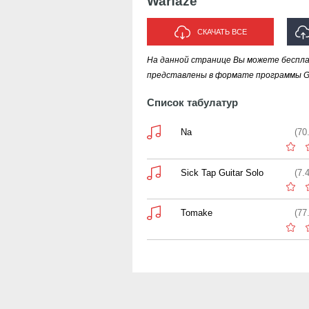
Warfaze
СКАЧАТЬ ВСЕ
На данной странице Вы можете беспла
И
представлены в формате программы Gui
Список табулатур
Na
(70
Sick Tap Guitar Solo
(7.
Tomake
(77