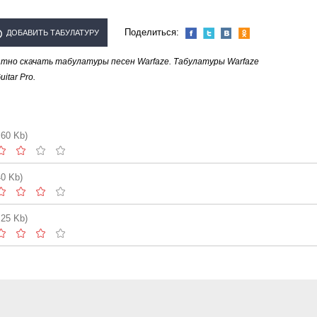
Поделиться:
ДОБАВИТЬ ТАБУЛАТУРУ
тно скачать табулатуры песен Warfaze. Табулатуры Warfaze
СПОЛНИТЕЛЯ "WARFAZE"
tar Pro.
.60 Kb)
40 Kb)
.25 Kb)