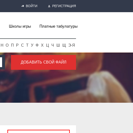
ВОЙТИ
РЕГИСТРАЦИЯ
Школы игры
Платные табулатуры
Н
О
П
Р
С
Т
У
Ф
Х
Ц
Ч
Ш
Щ
Э-Я
ДОБАВИТЬ СВОЙ ФАЙЛ