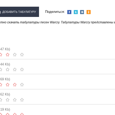
Поделиться:
ДОБАВИТЬ ТАБУЛАТУРУ
тно скачать табулатуры песен Warcry. Табулатуры Warcry представлены 
СПОЛНИТЕЛЯ "WARCRY"
.47 Kb)
.44 Kb)
.69 Kb)
.62 Kb)
.19 Kb)