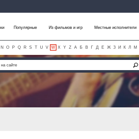
ки
Популярные
Из фильмов и игр
Местные исполнители
N
O
P
Q
R
S
T
U
V
W
X
Y
Z
А
Б
В
Г
Д
Е
Ж
З
И
К
Л
М