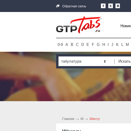
Обратная связь
Новин
0-9
A
B
C
D
E
F
G
H
I
J
K
L
M
табулатура
Главная
W
Warcry