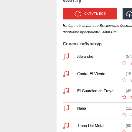
Warcry
СКАЧАТЬ ВСЕ
На данной странице Вы можете беспла
И
формате программы Guitar Pro.
Список табулатур
Alejandro
(57
Contra El Viento
(19
El Guardian de Troya
(49
Nana
(12
Trono Del Metal
(60