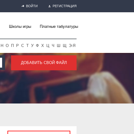
ВОЙТИ
РЕГИСТРАЦИЯ
Школы игры
Платные табулатуры
Н
О
П
Р
С
Т
У
Ф
Х
Ц
Ч
Ш
Щ
Э-Я
ДОБАВИТЬ СВОЙ ФАЙЛ