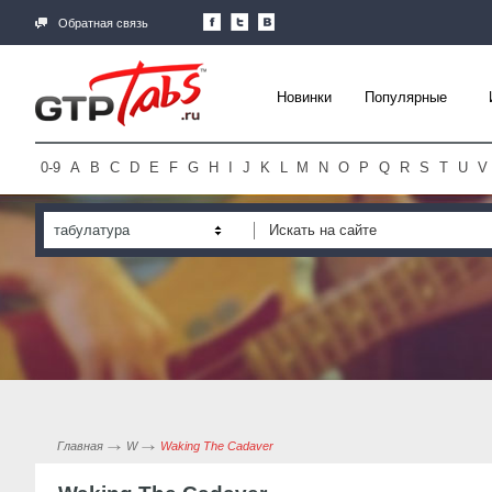
Обратная связь
Новинки
Популярные
0-9
A
B
C
D
E
F
G
H
I
J
K
L
M
N
O
P
Q
R
S
T
U
V
табулатура
Главная
W
Waking The Cadaver