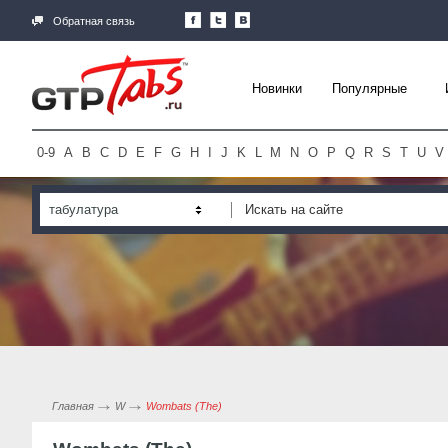
Обратная связь
Новинки
Популярные
0-9
A
B
C
D
E
F
G
H
I
J
K
L
M
N
O
P
Q
R
S
T
U
V
табулатура
Главная
W
Wombats (The)