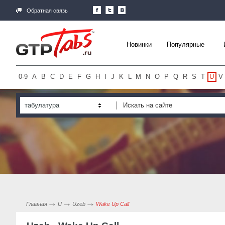
Обратная связь
Новинки
Популярные
0-9
A
B
C
D
E
F
G
H
I
J
K
L
M
N
O
P
Q
R
S
T
U
V
табулатура
Главная
U
Uzeb
Wake Up Call