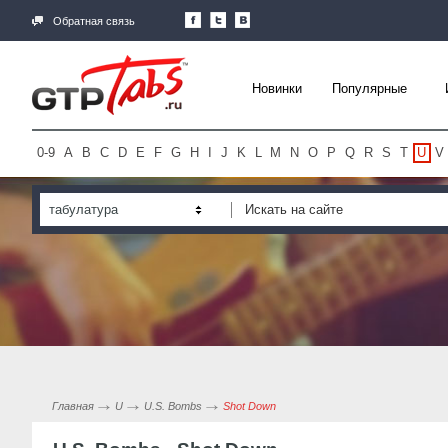
Обратная связь
Новинки
Популярные
0-9
A
B
C
D
E
F
G
H
I
J
K
L
M
N
O
P
Q
R
S
T
U
V
табулатура
Главная
U
U.S. Bombs
Shot Down